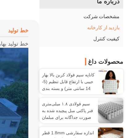
درباره ما
مشخصات شرکت
بازدید از کارخانه
خط تولید
کیفیت کنترل
خط توليد بهار
محصولات داغ
کاناپه سیم فولاد کربن بالا بهار
جیبی با ارتفاع قابل تنظیم (5-
14 سانتی متر) و بسته بندی
پیچیده فشرده
سیم فولادی ۱.۸ میلی‌متری
فنر پاکتی مبل پیچیده شده به
صورت جداگانه برای مبلمان
سفارشی
اندازه سفارشی 1.8mm قطر