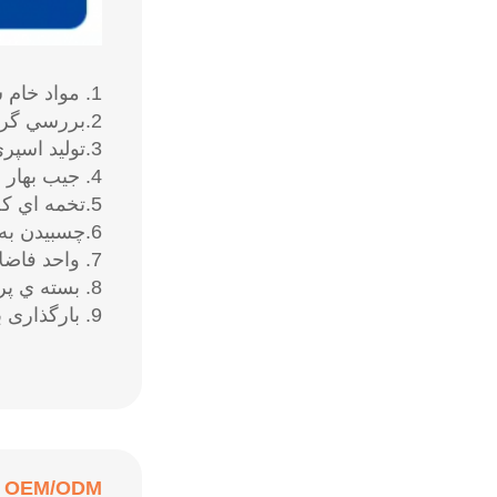
1. مواد خام سياه فولاد با کربن بالا
2.بررسي گرمي سيم فولادي
3.توليد اسپري بهاري
4. جيب بهار با پارچه غير بافتي بسته شده
5.تخمه اي که به صورت تکه به تکه برش داده شده
6.چسبيدن به بهار کيف
7. واحد فاضلاب جیبی بالا و پایین با پارچه
8. بسته ي پرنده ي جيبي فشرده
9. بارگذاری بهار جیبی
OEM/ODM