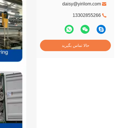
daisy@yirilom.com
13302855266
حالا تماس بگیرید